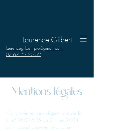
Laurence Gilbert
laurencegilbert.pro@gmail.com
07.67.79.20.52
Mentions légales
Conformément aux dispositions de la
loi n°
2004-575
du 21 juin 2004
pour la confiance en l'économie