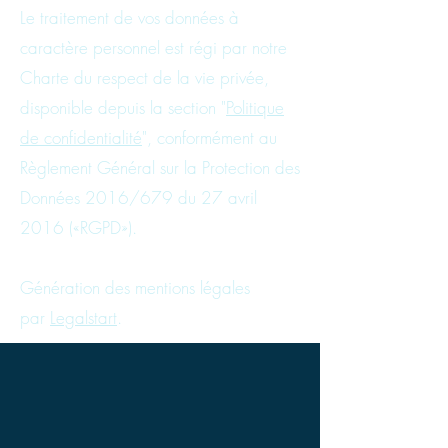
Le traitement de vos données à
caractère personnel est régi par notre
Charte du respect de la vie privée,
disponible depuis la section "
Politique
de confidentialité
", conformément au
Règlement Général sur la Protection des
Données 2016/679 du 27 avril
2016 («RGPD»).
Génération des mentions légales
par
Legalstart
.